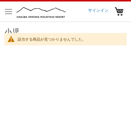
コ
ン
マ
サインイン
テ
ン
ツ
小児
に
ス
該当する商品が見つかりませんでした。
キ
ッ
プ